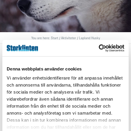
You are here:
Start
/
Aktiviteter
/
Lapland Husky
ACTIVITIES
Lapland Husky
Denna webbplats använder cookies
Vi använder enhetsidentifierare för att anpassa innehållet
Not too far away from Storklinten lives a couple namned
och annonserna till användarna, tillhandahålla funktioner
Linda and Kim together with 40 Alskan Huskys. They offer
för sociala medier och analysera vår trafik. Vi
nice tours both during the winter and the summer.
vidarebefordrar även sådana identifierare och annan
http://www.laplandhusky.com/
information från din enhet till de sociala medier och
annons- och analysföretag som vi samarbetar med.
Dessa kan i sin tur kombinera informationen med annan
bokning@storklinten.se
information som du har tillhandahållit eller som de har