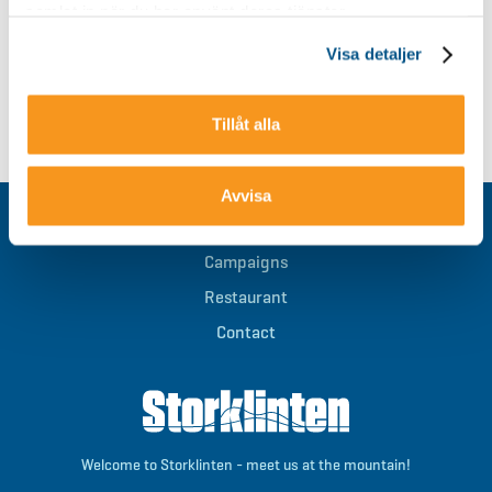
Booking telephone : +46(0)928 - 40 000
samlat in när du har använt deras tjänster.
Visa detaljer
BACK
Tillåt alla
Avvisa
Ski Pass
Campaigns
Restaurant
Contact
Welcome to Storklinten - meet us at the mountain!