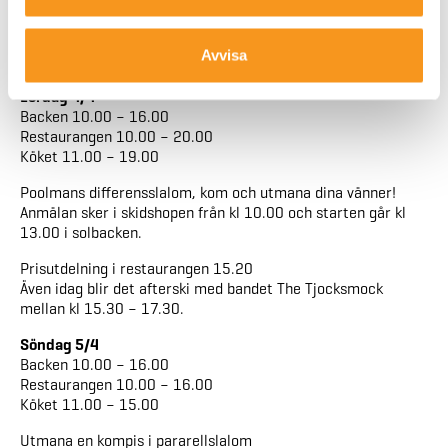
Prisutdelning 15.20 i restaurangen
Med start kl 15.30 kör vi afterski med Skellefteåbaserade
Avvisa
bandet The Tjocksmock fram till kl 17.30.
Lördag 4/4
Backen 10.00 – 16.00
Restaurangen 10.00 – 20.00
Köket 11.00 – 19.00
Poolmans differensslalom, kom och utmana dina vänner!
Anmälan sker i skidshopen från kl 10.00 och starten går kl
13.00 i solbacken.
Prisutdelning i restaurangen 15.20
Även idag blir det afterski med bandet The Tjocksmock
mellan kl 15.30 – 17.30.
Söndag 5/4
Backen 10.00 – 16.00
Restaurangen 10.00 – 16.00
Köket 11.00 – 15.00
Utmana en kompis i pararellslalom