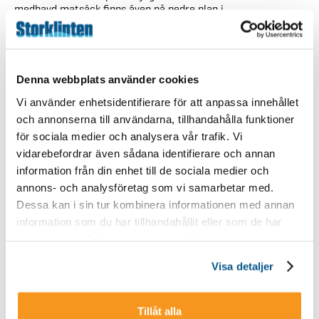
medhavd matsäck finns även på nedre plan i
restaurangbyggnaden.
Torsdag 2/4
Backen kl 10.00- 20.00 (kvällsöppet i centrumområdet)
Restaurangen 17.00 – 20.00
Denna webbplats använder cookies
Köket 17.00 – 19.00
Vi använder enhetsidentifierare för att anpassa innehållet
Jibbhäng i parken med härlig musik i högtalarna med start kl
och annonserna till användarna, tillhandahålla funktioner
17.00.
för sociala medier och analysera vår trafik. Vi
Vi gästas av Skellefteåbaserade bandet The Tjocksmock som
vidarebefordrar även sådana identifierare och annan
styr upp stämningen på Afterskin mellan kl 17.30 – 20.00.
information från din enhet till de sociala medier och
Fredag 3/4
annons- och analysföretag som vi samarbetar med.
Backen 10.00 – 16.00
Dessa kan i sin tur kombinera informationen med annan
Restaurangen 10.00 – 20.00
information som du har tillhandahållit eller som de har
Köket 11.00 – 19.00
samlat in när du har använt deras tjänster.
Skifix/Storklinten skicross challenge – kom och utmana
Visa detaljer
vännerna i vår skicross tävling. Anmälan sker i skidshopen
från kl 10.00 och start går kl 13.00 i skicrossbacken som
ligger mellan WC-backen och Restaurangbacken.
Tillåt alla