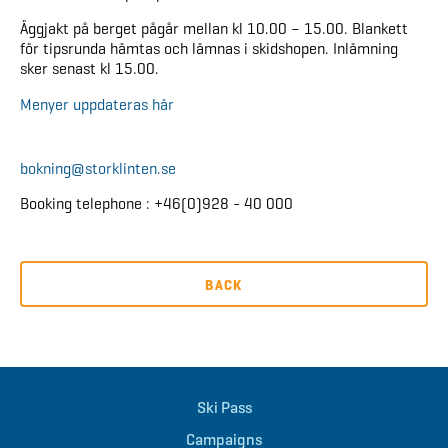
Äggjakt på berget pågår mellan kl 10.00 – 15.00. Blankett
för tipsrunda hämtas och lämnas i skidshopen. Inlämning
sker senast kl 15.00.
Menyer uppdateras här
bokning@storklinten.se
Booking telephone : +46(0)928 - 40 000
BACK
Ski Pass
Campaigns