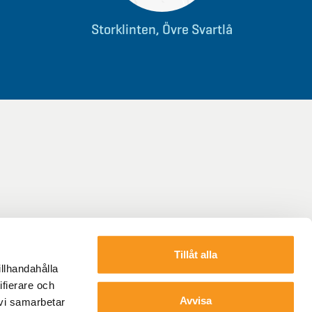
Storklinten, Övre Svartlå
Tillåt alla
illhandahålla
ifierare och
Avvisa
 vi samarbetar