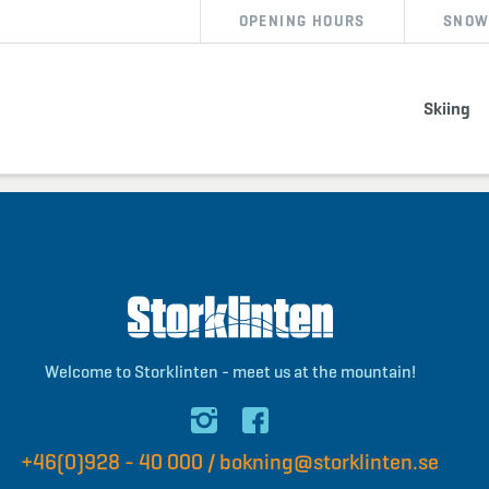
OPENING HOURS
SNOW
BOOK ACCOMMODATION
BUY SKIPASS
Skiing
bokning@storklinten.se
•
Telephone booking : +46(0)928 - 40 000
Welcome to Storklinten - meet us at the mountain!
+46(0)928 - 40 000
/
bokning@storklinten.se