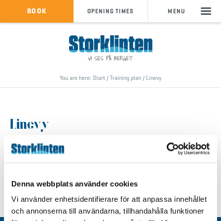
BUY SKIPASS
BOOK
OPENING TIMES
MENU
bokning@storklinten.se
•
Telephone booking : +46(0)928 - 40 000
You are here:
Start
/
Training plan
/
Linevy
Linevy
Denna webbplats använder cookies
Vi använder enhetsidentifierare för att anpassa innehållet
och annonserna till användarna, tillhandahålla funktioner