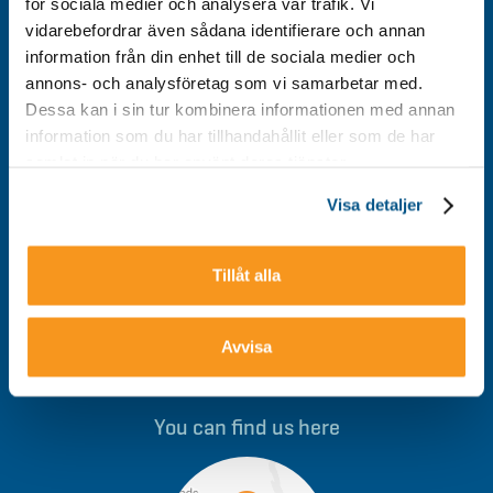
för sociala medier och analysera vår trafik. Vi
vidarebefordrar även sådana identifierare och annan
Ski Pass
information från din enhet till de sociala medier och
Campaigns
annons- och analysföretag som vi samarbetar med.
Restaurant
Dessa kan i sin tur kombinera informationen med annan
information som du har tillhandahållit eller som de har
Contact
samlat in när du har använt deras tjänster.
Visa detaljer
Welcome to Storklinten - meet us at the mountain!
Tillåt alla
Avvisa
+46(0)928 - 40 000
/
bokning@storklinten.se
You can find us here