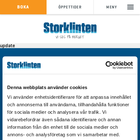
KÖP SKIPASS
BOKA
ÖPPETTIDER
MENY
info@storklinten.se
•
update
Telefonbokning : 0928-40 000
Kontakt
Integritetspolicy
Om cookies
Denna webbplats använder cookies
Tillgänglighet
Vi använder enhetsidentifierare för att anpassa innehållet
och annonserna till användarna, tillhandahålla funktioner
för sociala medier och analysera vår trafik. Vi
vidarebefordrar även sådana identifierare och annan
information från din enhet till de sociala medier och
Välkommen till Storklinten - Vi ses på berget!
annons- och analysföretag som vi samarbetar med.