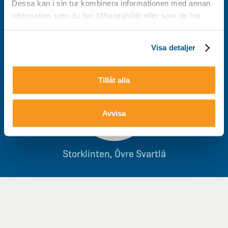
Dessa kan i sin tur kombinera informationen med annan
information som du har tillhandahållit eller som de har
0928-40 000
/
info@storklinten.se
samlat in när du har använt deras tjänster.
Visa detaljer
Du hittar oss här
Tillåt alla
Avvisa
Storklinten, Övre Svartlå