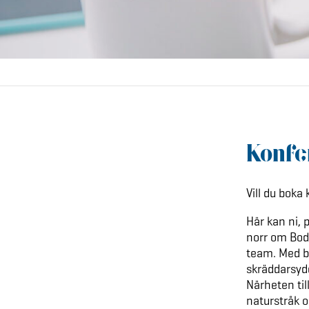
Konfe
Vill du boka 
Här kan ni, 
norr om Bode
team. Med b
skräddarsydda
Närheten til
naturstråk o