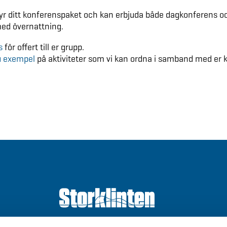
syr ditt konferenspaket och kan erbjuda både dagkonferens o
ed övernattning.
s
för offert till er grupp.
du exempel
på aktiviteter som vi kan ordna i samband med er 
Välkommen till Storklinten - Vi ses på berget!