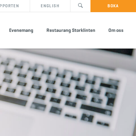
PPORTEN
ENGLISH
BOKA
Evenemang
Restaurang Storklinten
Om oss