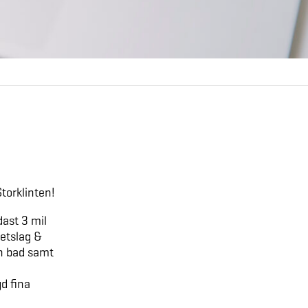
Storklinten!
dast 3 mil
betslag &
ch bad samt
d fina