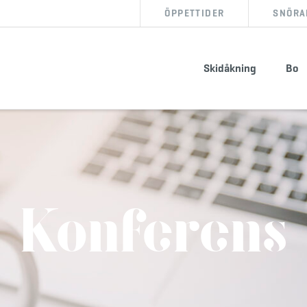
ÖPPETTIDER
SNÖRA
BOKA BOENDE
KÖP SKIPASS
Skidåkning
Bo
info@storklinten.se
•
Telefonbokning : 0928-40 000
Konferens