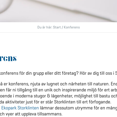
Du är här:
Start
/
Konferens
rens
konferens för din grupp eller ditt företag? Hör av dig till oss i 
på er konferens, njuta av lugnet och närheten till naturen. En
n får ni tillgång till en unik och inspirerande miljö för ert ar
oende i moderna stugor & lägenheter, möjlighet till bastu o
 aktiviteter just för er står Storklinten till ert förfogande.
l
Ekopark Storklinten
lämnar dessutom utrymme för en mäng
ch vyer att uppleva tillsammans.