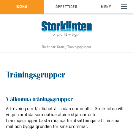
KÖP SKIPASS
BOKA
ÖPPETTIDER
MENY
info@storklinten.se
•
Telefonbokning : 0928-40 000
Du är här:
Start
/
Träningsgrupper
Träningsgrupper
Välkomna träningsgrupper
Att övning ger färdighet är sedan gammalt. I Storklinten vill
vi ge framtida som nutida alpina stjärnor och
träningsgrupper bästa möjliga förutsättningar att nå sina
mål och bygga grunden för sina drömmar.