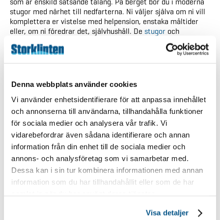
som är enskild satsande talang. På berget bor du i moderna
stugor med närhet till nedfarterna. Ni väljer själva om ni vill
komplettera er vistelse med helpension, enstaka måltider
eller, om ni föredrar det, självhushåll. De
stugor
och
lägenheter som finns tillgängliga på berget erbjuder stor
variation vad gäller storlek, standard och faciliteter. För att
se vilka boenden vi erbjuder kan ni klicka
här.
Notera att under försäsong bokas all logi via mail eller
Denna webbplats använder cookies
telefon ej online.
Vi använder enhetsidentifierare för att anpassa innehållet
Kontakta oss
för intresseanmälan och vid funderingar
och annonserna till användarna, tillhandahålla funktioner
för sociala medier och analysera vår trafik. Vi
Storklinten i ett hållbart samarbete med
Svenska
skidförbundet
:
vidarebefordrar även sådana identifierare och annan
information från din enhet till de sociala medier och
annons- och analysföretag som vi samarbetar med.
Dessa kan i sin tur kombinera informationen med annan
information som du har tillhandahållit eller som de har
samlat in när du har använt deras tjänster.
Visa detaljer