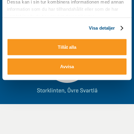
Dessa kan i sin tur kombinera informationen med annan
information som du har tillhandahållit eller som de har
0928-40 000
/
info@storklinten.se
samlat in när du har använt deras tjänster.
Visa detaljer
Du hittar oss här
Tillåt alla
Avvisa
Storklinten, Övre Svartlå