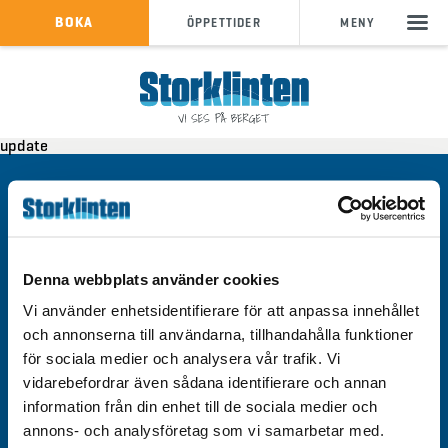
KÖP SKIPASS
BOKA
ÖPPETTIDER
MENY
info@storklinten.se
•
update
Telefonbokning : 0928-40 000
Kontakt
Integritetspolicy
Om cookies
Denna webbplats använder cookies
Tillgänglighet
Vi använder enhetsidentifierare för att anpassa innehållet
och annonserna till användarna, tillhandahålla funktioner
för sociala medier och analysera vår trafik. Vi
vidarebefordrar även sådana identifierare och annan
information från din enhet till de sociala medier och
Välkommen till Storklinten - Vi ses på berget!
annons- och analysföretag som vi samarbetar med.