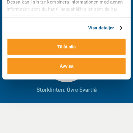
Dessa kan i sin tur kombinera informationen med annan
information som du har tillhandahållit eller som de har
0928-40 000
/
info@storklinten.se
samlat in när du har använt deras tjänster.
Visa detaljer
Du hittar oss här
Tillåt alla
Avvisa
Storklinten, Övre Svartlå