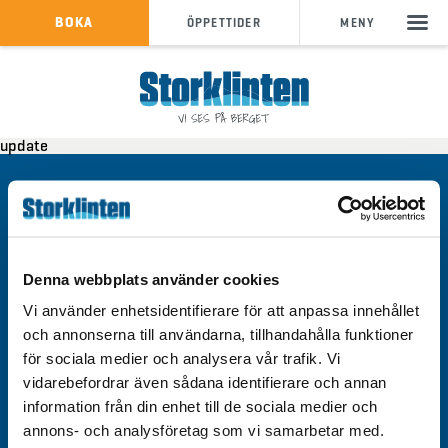
KÖP SKIPASS
BOKA
ÖPPETTIDER
MENY
info@storklinten.se
•
update
Telefonbokning : 0928-40 000
Kontakt
Integritetspolicy
Om cookies
Denna webbplats använder cookies
Tillgänglighet
Vi använder enhetsidentifierare för att anpassa innehållet
och annonserna till användarna, tillhandahålla funktioner
för sociala medier och analysera vår trafik. Vi
vidarebefordrar även sådana identifierare och annan
information från din enhet till de sociala medier och
Välkommen till Storklinten - Vi ses på berget!
annons- och analysföretag som vi samarbetar med.