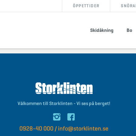
ÖPPETTIDER
SNÖRA
BOKA BOENDE
KÖP SKIPASS
Skidåkning
Bo
info@storklinten.se
•
Telefonbokning : 0928-40 000
Välkommen till Storklinten - Vi ses på berget!
0928-40 000
/
info@storklinten.se