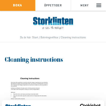
KÖP SKIPASS
BOKA
ÖPPETTIDER
MENY
info@storklinten.se
•
Telefonbokning : 0928-40 000
Du är här:
Start
/
Bokningsvillkor
/
Cleaning instructions
Cleaning instructions