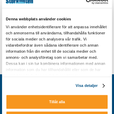
Denna webbplats använder cookies
Vi använder enhetsidentifierare för att anpassa innehållet
och annonserna till användarna, tillhandahålla funktioner
för sociala medier och analysera vår trafik. Vi
vidarebefordrar även sådana identifierare och annan
information från din enhet till de sociala medier och
annons- och analysföretag som vi samarbetar med.
Dessa kan i sin tur kombinera informationen med annan
information som du har tillhandahållit eller som de har
samlat in när du har använt deras tjänster.
Kontakt
Visa detaljer
Integritetspolicy
Om cookies
Tillåt alla
Tillgänglighet