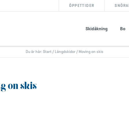
ÖPPETTIDER
SNÖRA
BOKA BOENDE
KÖP SKIPASS
Skidåkning
Bo
info@storklinten.se
•
Telefonbokning : 0928-40 000
Du är här:
Start
/
Längdskidor
/
Moving on skis
g on skis