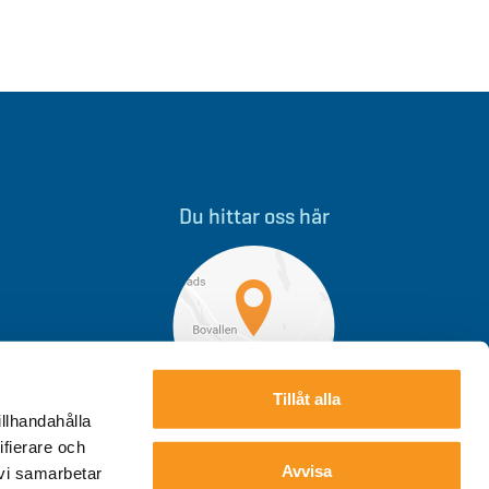
Du hittar oss här
Tillåt alla
illhandahålla
Storklinten, Övre Svartlå
ifierare och
Avvisa
 vi samarbetar