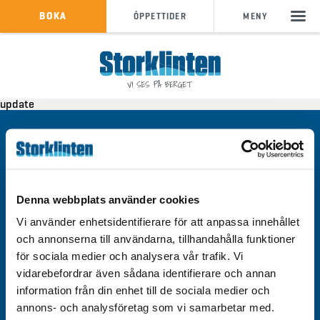
KÖP SKIPASS
BOKA
ÖPPETTIDER
MENY
info@storklinten.se
•
update
Telefonbokning : 0928-40 000
Kontakt
Integritetspolicy
Om cookies
Denna webbplats använder cookies
Tillgänglighet
Vi använder enhetsidentifierare för att anpassa innehållet
och annonserna till användarna, tillhandahålla funktioner
för sociala medier och analysera vår trafik. Vi
vidarebefordrar även sådana identifierare och annan
information från din enhet till de sociala medier och
Välkommen till Storklinten - Vi ses på berget!
annons- och analysföretag som vi samarbetar med.