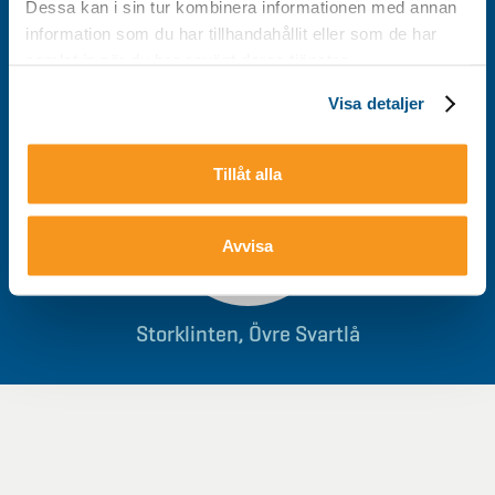
Dessa kan i sin tur kombinera informationen med annan
information som du har tillhandahållit eller som de har
0928-40 000
/
info@storklinten.se
samlat in när du har använt deras tjänster.
Visa detaljer
Du hittar oss här
Tillåt alla
Avvisa
Storklinten, Övre Svartlå