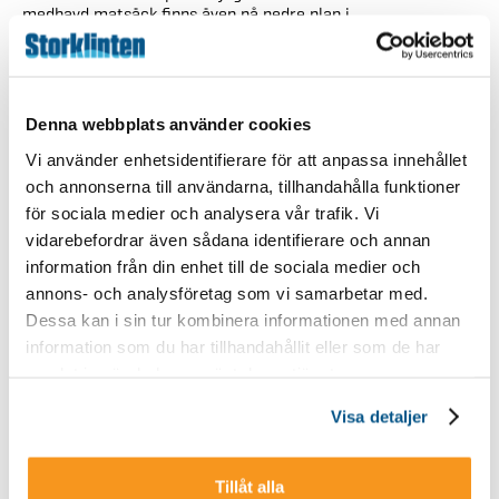
medhavd matsäck finns även på nedre plan i
restaurangbyggnaden.
Torsdag 2/4
Backen kl 10.00- 20.00 (kvällsöppet i centrumområdet)
Restaurangen 17.00 – 20.00
Denna webbplats använder cookies
Köket 17.00 – 19.00
Vi använder enhetsidentifierare för att anpassa innehållet
Jibbhäng i parken med härlig musik i högtalarna med start kl
och annonserna till användarna, tillhandahålla funktioner
17.00.
för sociala medier och analysera vår trafik. Vi
Vi gästas av Skellefteåbaserade bandet The Tjocksmock som
vidarebefordrar även sådana identifierare och annan
styr upp stämningen på Afterskin mellan kl 17.30 – 20.00.
information från din enhet till de sociala medier och
Fredag 3/4
annons- och analysföretag som vi samarbetar med.
Backen 10.00 – 16.00
Dessa kan i sin tur kombinera informationen med annan
Restaurangen 10.00 – 20.00
information som du har tillhandahållit eller som de har
Köket 11.00 – 19.00
samlat in när du har använt deras tjänster.
Skifix/Storklinten skicross challenge – kom och utmana
Visa detaljer
vännerna i vår skicross tävling. Anmälan sker i skidshopen
från kl 10.00 och start går kl 13.00 i skicrossbacken som
ligger mellan WC-backen och Restaurangbacken.
Tillåt alla