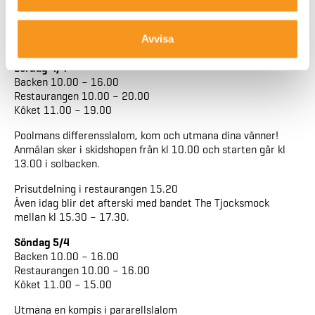
Prisutdelning 15.20 i restaurangen
Med start kl 15.30 kör vi afterski med Skellefteåbaserade
Avvisa
bandet The Tjocksmock fram till kl 17.30.
Lördag 4/4
Backen 10.00 – 16.00
Restaurangen 10.00 – 20.00
Köket 11.00 – 19.00
Poolmans differensslalom, kom och utmana dina vänner!
Anmälan sker i skidshopen från kl 10.00 och starten går kl
13.00 i solbacken.
Prisutdelning i restaurangen 15.20
Även idag blir det afterski med bandet The Tjocksmock
mellan kl 15.30 – 17.30.
Söndag 5/4
Backen 10.00 – 16.00
Restaurangen 10.00 – 16.00
Köket 11.00 – 15.00
Utmana en kompis i pararellslalom