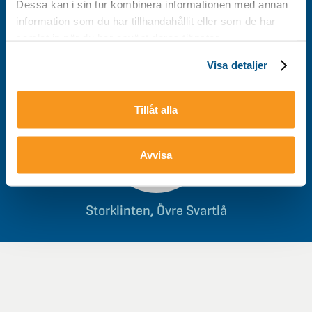
Dessa kan i sin tur kombinera informationen med annan
information som du har tillhandahållit eller som de har
0928-40 000
/
info@storklinten.se
samlat in när du har använt deras tjänster.
Visa detaljer
Du hittar oss här
Tillåt alla
Avvisa
Storklinten, Övre Svartlå