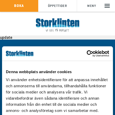
KÖP SKIPASS
BOKA
ÖPPETTIDER
MENY
info@storklinten.se
•
update
Telefonbokning : 0928-40 000
Kontakt
Integritetspolicy
Om cookies
Denna webbplats använder cookies
Tillgänglighet
Vi använder enhetsidentifierare för att anpassa innehållet
och annonserna till användarna, tillhandahålla funktioner
för sociala medier och analysera vår trafik. Vi
vidarebefordrar även sådana identifierare och annan
information från din enhet till de sociala medier och
Välkommen till Storklinten - Vi ses på berget!
annons- och analysföretag som vi samarbetar med.