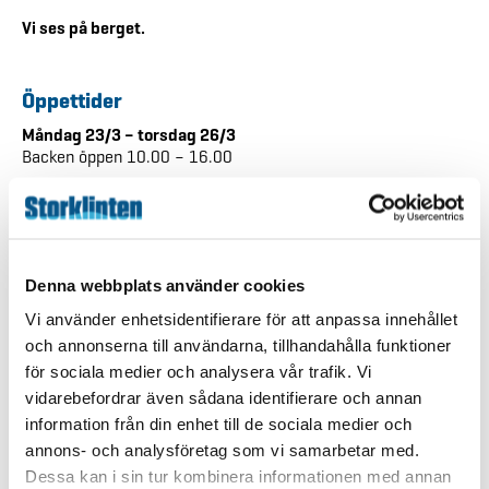
Vi ses på berget.
Öppettider
Måndag 23/3 – torsdag 26/3
Backen öppen 10.00 – 16.00
Restaurangen håller stängt men bredvid skidshopen kommer
det att finnas enklare luncher samt mikrovågsugn för att
värma maten du köper. Möjlighet att värma och inta
medhavd matsäck finns även på nedre plan i
restaurangbyggnaden.
Denna webbplats använder cookies
Vi använder enhetsidentifierare för att anpassa innehållet
Fredag 27/3
Backen: 10.00 – 16.00 & 17.00–20.00 (kvällsåkning i
och annonserna till användarna, tillhandahålla funktioner
centrumområdet)
för sociala medier och analysera vår trafik. Vi
Restaurangen: 17.00–20.00
vidarebefordrar även sådana identifierare och annan
Köket: 17.00–19.00
information från din enhet till de sociala medier och
Starta helgen med kvällsåkning och något gott att äta i
annons- och analysföretag som vi samarbetar med.
restaurangen.
Dessa kan i sin tur kombinera informationen med annan