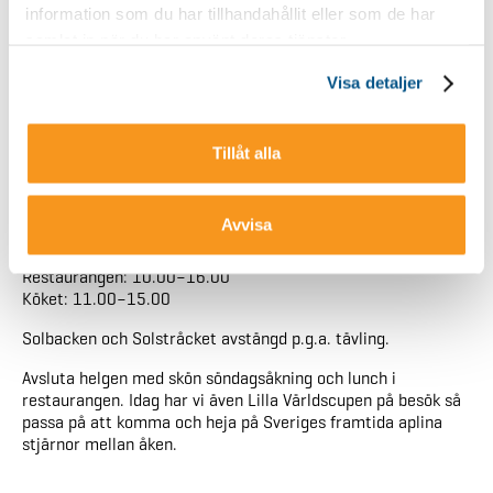
information som du har tillhandahållit eller som de har
Lördag 28/3
samlat in när du har använt deras tjänster.
Backen: 10.00–16.00
Restaurangen: 10.00–20.00
Visa detaljer
Köket: 11.00–19.00
En heldag på berget – ta en paus för lunch mitt på dagen
eller stanna kvar för middag efter sista åket. Idag har vi även
Tillåt alla
Lilla Världscupen på besök så passa på att komma och heja
på Sveriges framtida aplina stjärnor mellan åken.
Avvisa
Söndag 29/3
Backen: 10.00–16.00
Restaurangen: 10.00–16.00
Köket: 11.00–15.00
Solbacken och Solstråcket avstängd p.g.a. tävling.
Avsluta helgen med skön söndagsåkning och lunch i
restaurangen. Idag har vi även Lilla Världscupen på besök så
passa på att komma och heja på Sveriges framtida aplina
stjärnor mellan åken.