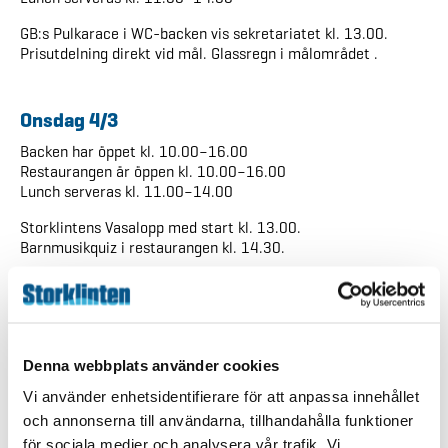
GB:s Pulkarace i WC-backen vis sekretariatet kl. 13.00.
Prisutdelning direkt vid mål. Glassregn i målområdet .
Onsdag 4/3
Backen har öppet kl. 10.00–16.00
Restaurangen är öppen kl. 10.00–16.00
Lunch serveras kl. 11.00–14.00
Storklintens Vasalopp med start kl. 13.00.
Barnmusikquiz i restaurangen kl. 14.30.
Torsdag 5/3
Backen har öppet kl. 10.00–16.00
Restaurangen är öppen kl. 10.00–20.00
Denna webbplats använder cookies
Lunch serveras kl. 11.00–14.00
Vi använder enhetsidentifierare för att anpassa innehållet
Middag serveras från pubmeny
och annonserna till användarna, tillhandahålla funktioner
En tipsrunda för barnen på berget pågår hela dagen utgår
för sociala medier och analysera vår trafik. Vi