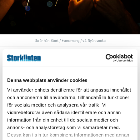
Du är här:
Start
/
Evenemang
/
v.1 Nyårsvecka
EVENEMANG
v.1 Nyårsvecka
Denna webbplats använder cookies
2026-12-28 till 2027-01-03
Vi använder enhetsidentifierare för att anpassa innehållet
och annonserna till användarna, tillhandahålla funktioner
Backen
för sociala medier och analysera vår trafik. Vi
Måndag- Fredag 10.00-16.00
vidarebefordrar även sådana identifierare och annan
information från din enhet till de sociala medier och
Lördag- Söndag 10.00-16.00
annons- och analysföretag som vi samarbetar med.
Dessa kan i sin tur kombinera informationen med annan