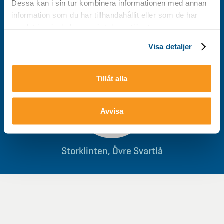
Dessa kan i sin tur kombinera informationen med annan
information som du har tillhandahållit eller som de har
0928-40 000
/
info@storklinten.se
samlat in när du har använt deras tjänster.
Visa detaljer
Du hittar oss här
Tillåt alla
Avvisa
Storklinten, Övre Svartlå