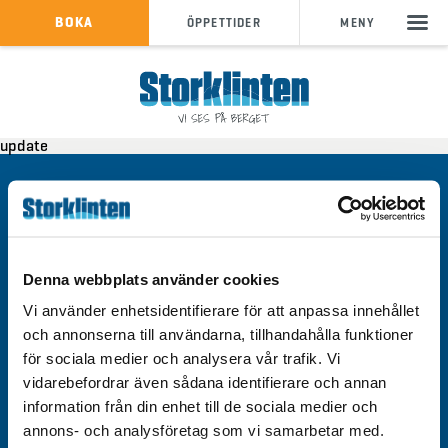
KÖP SKIPASS
BOKA
ÖPPETTIDER
MENY
info@storklinten.se
•
update
Telefonbokning : 0928-40 000
Kontakt
Integritetspolicy
Om cookies
Denna webbplats använder cookies
Tillgänglighet
Vi använder enhetsidentifierare för att anpassa innehållet
och annonserna till användarna, tillhandahålla funktioner
för sociala medier och analysera vår trafik. Vi
vidarebefordrar även sådana identifierare och annan
information från din enhet till de sociala medier och
Välkommen till Storklinten - Vi ses på berget!
annons- och analysföretag som vi samarbetar med.