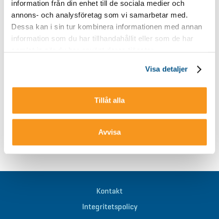
information från din enhet till de sociala medier och
Söndag 10.00-16.00
annons- och analysföretag som vi samarbetar med.
Restaurangen
Dessa kan i sin tur kombinera informationen med annan
information som du har tillhandahållit eller som de har
Öppettider uppdateras löpande
samlat in när du har använt deras tjänster.
Visa detaljer
info@storklinten.se
Telefonbokning : 0928-40 000
Tillåt alla
TILLBAKA
Avvisa
Kontakt
Integritetspolicy