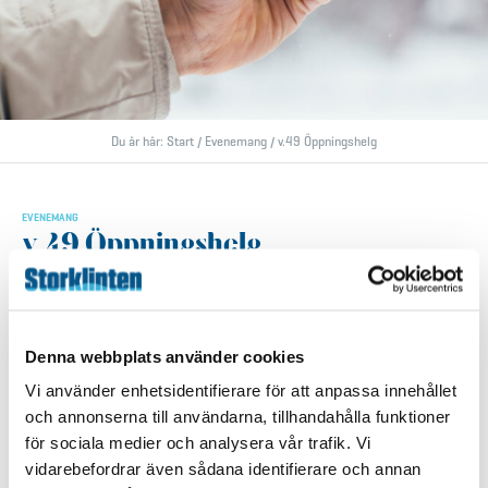
Du är här:
Start
/
Evenemang
/
v.49 Öppningshelg
EVENEMANG
v.49 Öppningshelg
2026-12-04 till 2026-12-06
Backen
Denna webbplats använder cookies
Måndag- Torsdag stängt
Vi använder enhetsidentifierare för att anpassa innehållet
och annonserna till användarna, tillhandahålla funktioner
Fredag 17.00-20.00
för sociala medier och analysera vår trafik. Vi
Lördag 10.00-16.00
vidarebefordrar även sådana identifierare och annan