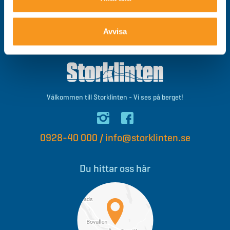
Integritetspolicy
Om cookies
Avvisa
Tillgänglighet
Välkommen till Storklinten - Vi ses på berget!
0928-40 000
/
info@storklinten.se
Du hittar oss här