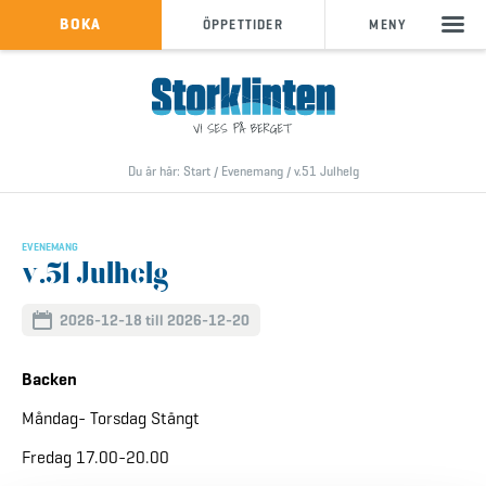
KÖP SKIPASS
BOKA
ÖPPETTIDER
MENY
info@storklinten.se
•
Telefonbokning : 0928-40 000
Du är här:
Start
/
Evenemang
/
v.51 Julhelg
EVENEMANG
v.51 Julhelg
2026-12-18 till 2026-12-20
Backen
Måndag- Torsdag Stängt
Fredag 17.00-20.00