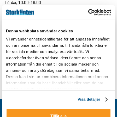
Lördag 10.00-16.00
Söndag 10.00-16.00
Restaurangen
Öppettider uppdateras löpande
Denna webbplats använder cookies
Vi använder enhetsidentifierare för att anpassa innehållet
och annonserna till användarna, tillhandahålla funktioner
info@storklinten.se
för sociala medier och analysera vår trafik. Vi
Telefonbokning : 0928-40 000
vidarebefordrar även sådana identifierare och annan
information från din enhet till de sociala medier och
annons- och analysföretag som vi samarbetar med.
Dessa kan i sin tur kombinera informationen med annan
TILLBAKA
information som du har tillhandahållit eller som de har
samlat in när du har använt deras tjänster.
Visa detaljer
Kontakt
Tillåt alla