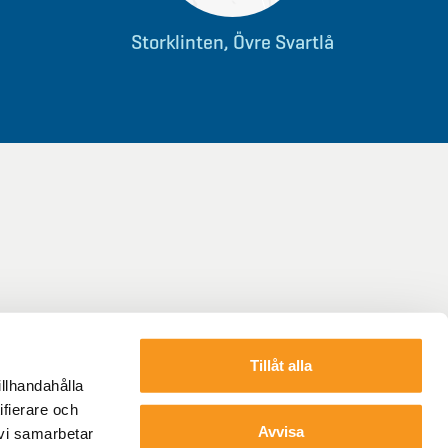
Storklinten, Övre Svartlå
Tillåt alla
illhandahålla
ifierare och
Avvisa
 vi samarbetar