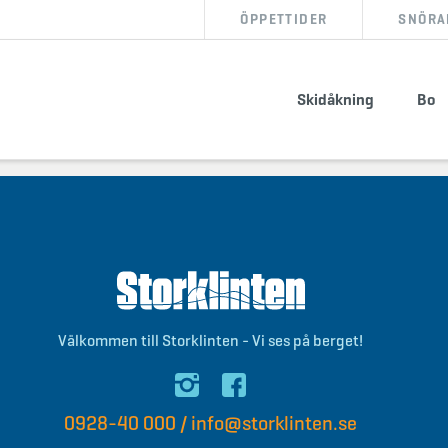
ÖPPETTIDER
SNÖRA
BOKA BOENDE
KÖP SKIPASS
Skidåkning
Bo
info@storklinten.se
•
Telefonbokning : 0928-40 000
Välkommen till Storklinten - Vi ses på berget!
0928-40 000
/
info@storklinten.se