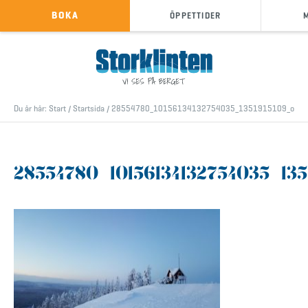
KÖP SKIPASS
BOKA
ÖPPETTIDER
info@storklinten.se
•
Telefonbokning : 0928-40 000
Du är här:
Start
/
Startsida
/
28554780_10156134132754035_1351915109_o
28554780_10156134132754035_135