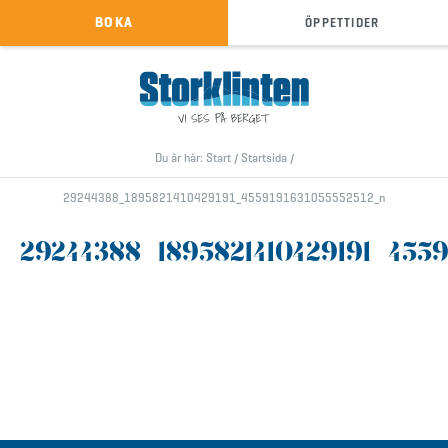
KÖP SKIPASS
BOKA
ÖPPETTIDER
info@storklinten.se
•
Telefonbokning : 0928-40 000
Du är här:
Start
/
Startsida
/
29244388_1895821410429191_4559191631055552512_n
29244388_1895821410429191_4559