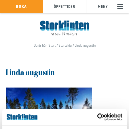
KÖP SKIPASS
BOKA
ÖPPETTIDER
MENY
info@storklinten.se
•
Telefonbokning : 0928-40 000
Du är här:
Start
/
Startsida
/
Linda augustin
Linda augustin