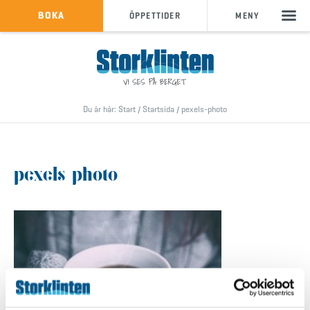
KÖP SKIPASS
BOKA
ÖPPETTIDER
MENY
info@storklinten.se
•
Telefonbokning : 0928-40 000
Du är här:
Start
/
Startsida
/
pexels-photo
pexels-photo