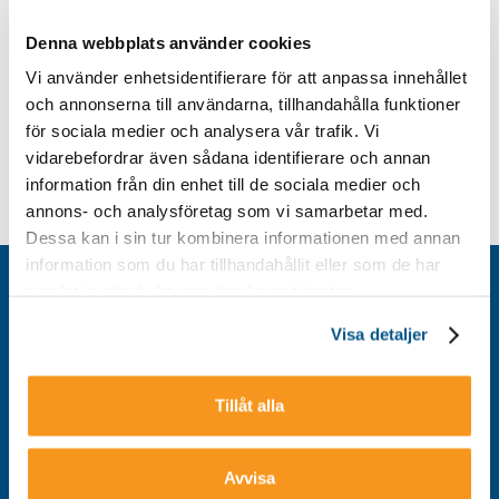
Denna webbplats använder cookies
Vi använder enhetsidentifierare för att anpassa innehållet
och annonserna till användarna, tillhandahålla funktioner
för sociala medier och analysera vår trafik. Vi
vidarebefordrar även sådana identifierare och annan
information från din enhet till de sociala medier och
annons- och analysföretag som vi samarbetar med.
Dessa kan i sin tur kombinera informationen med annan
information som du har tillhandahållit eller som de har
Kontakt
samlat in när du har använt deras tjänster.
Integritetspolicy
Visa detaljer
Om cookies
Tillgänglighet
Tillåt alla
Avvisa