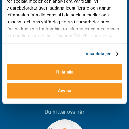
för sociala medier och analysera vår trafik. Vi
vidarebefordrar även sådana identifierare och annan
Kontakt
information från din enhet till de sociala medier och
Integritetspolicy
annons- och analysföretag som vi samarbetar med.
Om cookies
Dessa kan i sin tur kombinera informationen med annan
information som du har tillhandahållit eller som de har
Tillgänglighet
samlat in när du har använt deras tjänster.
Visa detaljer
Välkommen till Storklinten - Vi ses på berget!
Tillåt alla
Avvisa
0928-40 000
/
info@storklinten.se
Du hittar oss här