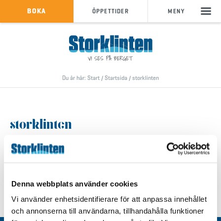
KÖP SKIPASS
BOKA
ÖPPETTIDER
MENY
info@storklinten.se
•
Telefonbokning : 0928-40 000
Du är här:
Start
/
Startsida
/
storklinten
storklinten
Denna webbplats använder cookies
Vi använder enhetsidentifierare för att anpassa innehållet
och annonserna till användarna, tillhandahålla funktioner