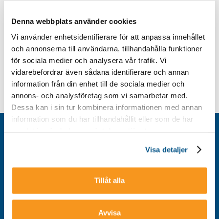
Denna webbplats använder cookies
Vi använder enhetsidentifierare för att anpassa innehållet
och annonserna till användarna, tillhandahålla funktioner
för sociala medier och analysera vår trafik. Vi
vidarebefordrar även sådana identifierare och annan
information från din enhet till de sociala medier och
annons- och analysföretag som vi samarbetar med.
Dessa kan i sin tur kombinera informationen med annan
information som du har tillhandahållit eller som de har
samlat in när du har använt deras tjänster.
Kontakt
Integritetspolicy
Visa detaljer
Om cookies
Tillgänglighet
Tillåt alla
Avvisa