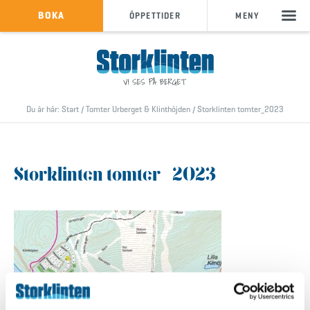
KÖP SKIPASS
BOKA
ÖPPETTIDER
MENY
info@storklinten.se
•
Telefonbokning : 0928-40 000
Du är här:
Start
/
Tomter Urberget & Klinthöjden
/
Storklinten tomter_2023
Storklinten tomter_2023