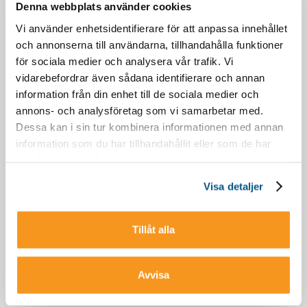
Denna webbplats använder cookies
Vi använder enhetsidentifierare för att anpassa innehållet
och annonserna till användarna, tillhandahålla funktioner
för sociala medier och analysera vår trafik. Vi
vidarebefordrar även sådana identifierare och annan
information från din enhet till de sociala medier och
annons- och analysföretag som vi samarbetar med.
Dessa kan i sin tur kombinera informationen med annan
information som du har tillhandahållit eller som de har
samlat in när du har använt deras tjänster.
Visa detaljer
Tillåt alla
Jag godkänner att Storklinten får behandla mina
personuppgifter i syfte att kommunicera med dig i enlighet
med
Storklintens integritetspolicy
Avvisa
Ja