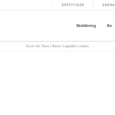
ÖPPETTIDER
SNÖRA
BOKA BOENDE
KÖP SKIPASS
Skidåkning
Bo
info@storklinten.se
•
Telefonbokning : 0928-40 000
Du är här:
Start
/
Bastu i Lapptjärn
/
bastu