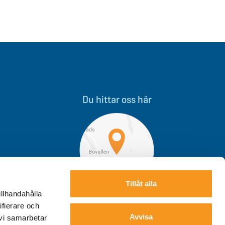
Du hittar oss här
Tillåt alla
illhandahålla
Storklinten, Övre Svartlå
ifierare och
Avvisa
 vi samarbetar