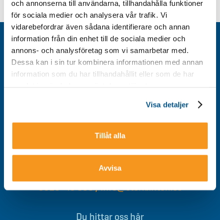
och annonserna till användarna, tillhandahålla funktioner
för sociala medier och analysera vår trafik. Vi
vidarebefordrar även sådana identifierare och annan
information från din enhet till de sociala medier och
Kontakt
annons- och analysföretag som vi samarbetar med.
Integritetspolicy
Dessa kan i sin tur kombinera informationen med annan
Om cookies
information som du har tillhandahållit eller som de har
samlat in när du har använt deras tjänster.
Tillgänglighet
Visa detaljer
Tillåt alla
Välkommen till Storklinten - Vi ses på berget!
Avvisa
0928-40 000
/
info@storklinten.se
Du hittar oss här