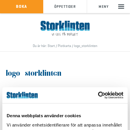
KÖP SKIPASS
BOKA
ÖPPETTIDER
MENY
info@storklinten.se
•
Telefonbokning : 0928-40 000
Du är här:
Start
/
Pistkarta
/
logo_storklinten
logo_storklinten
Denna webbplats använder cookies
Vi använder enhetsidentifierare för att anpassa innehållet