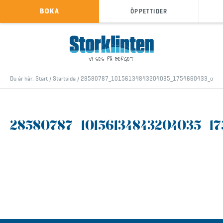
KÖP SKIPASS
BOKA
ÖPPETTIDER
info@storklinten.se
•
Telefonbokning : 0928-40 000
Du är här:
Start
/
Startsida
/
28580787_10156134843204035_1754660433_o
28580787_10156134843204035_1