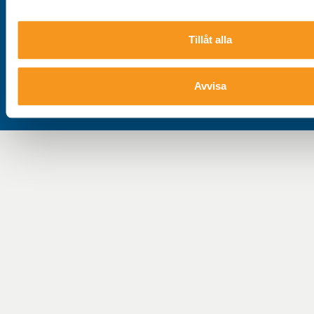
Tillåt alla
Avvisa
Storklinten, Övre Svartlå