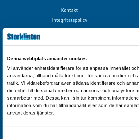
Kontakt
Integritetspolicy
Om cookies
Tillgänglighet
Denna webbplats använder cookies
Vi använder enhetsidentifierare för att anpassa innehållet och
användarna, tillhandahålla funktioner för sociala medier och 
Välkommen till Storklinten - Vi ses på berget!
trafik. Vi vidarebefordrar även sådana identifierare och annan
din enhet till de sociala medier och annons- och analysföret
samarbetar med. Dessa kan i sin tur kombinera informatio
0928-40 000
/
info@storklinten.se
information som du har tillhandahållit eller som de har samlat
använt deras tjänster.
Du hittar oss här