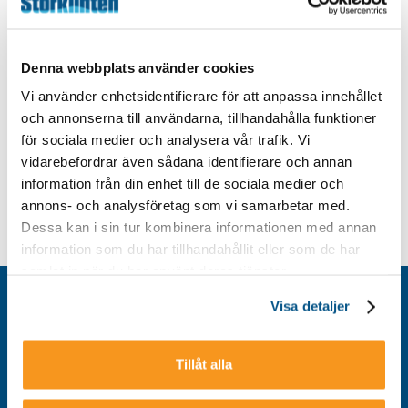
Denna webbplats använder cookies
Vi använder enhetsidentifierare för att anpassa innehållet
och annonserna till användarna, tillhandahålla funktioner
för sociala medier och analysera vår trafik. Vi
vidarebefordrar även sådana identifierare och annan
information från din enhet till de sociala medier och
annons- och analysföretag som vi samarbetar med.
Dessa kan i sin tur kombinera informationen med annan
information som du har tillhandahållit eller som de har
samlat in när du har använt deras tjänster.
Kontakt
Visa detaljer
Integritetspolicy
Om cookies
Tillåt alla
Tillgänglighet