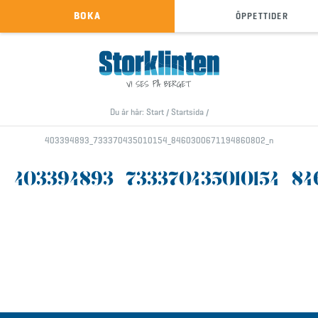
KÖP SKIPASS
BOKA
ÖPPETTIDER
info@storklinten.se
•
Telefonbokning : 0928-40
Du är här:
Start
/
Startsida
/
403394893_733370435010154_8460300671194860802_n
403394893_733370435010154_84