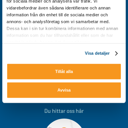
för sociala medier och analysera vår trafik. Vi
vidarebefordrar även sådana identifierare och annan
Kontakt
information från din enhet till de sociala medier och
Integritetspolicy
annons- och analysföretag som vi samarbetar med.
Om cookies
Dessa kan i sin tur kombinera informationen med annan
information som du har tillhandahållit eller som de har
Tillgänglighet
samlat in när du har använt deras tjänster.
Visa detaljer
Välkommen till Storklinten - Vi ses på berget!
Tillåt alla
Avvisa
0928-40 000
/
info@storklinten.se
Du hittar oss här