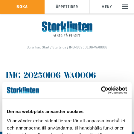
KÖP SKIPASS
BOKA
ÖPPETTIDER
MENY
info@storklinten.se
•
Telefonbokning : 0928-40 000
Du är här:
Start
/
Startsida
/
IMG-20250106-WA0006
IMG-20250106-WA0006
Denna webbplats använder cookies
Vi använder enhetsidentifierare för att anpassa innehållet
och annonserna till användarna, tillhandahålla funktioner