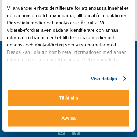
Vi använder enhetsidentifierare för att anpassa innehållet
och annonserna till användarna, tillhandahålla funktioner
för sociala medier och analysera vår trafik. Vi
vidarebefordrar även sådana identifierare och annan
information från din enhet till de sociala medier och
annons- och analysföretag som vi samarbetar med.
Dessa kan i sin tur kombinera informationen med annan
Kontakt
information som du har tillhandahållit eller som de har
Integritetspolicy
samlat in när du har använt deras tjänster.
Om cookies
Visa detaljer
Tillgänglighet
Tillåt alla
Avvisa
Välkommen till Storklinten - Vi ses på berget!