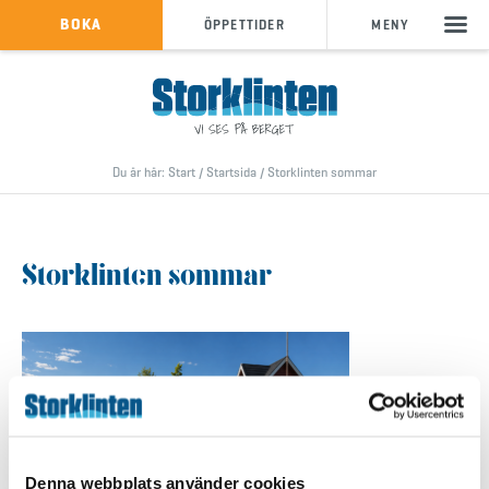
KÖP SKIPASS
BOKA
ÖPPETTIDER
MENY
info@storklinten.se
•
Telefonbokning : 0928-40 000
Du är här:
Start
/
Startsida
/
Storklinten sommar
Storklinten sommar
Denna webbplats använder cookies