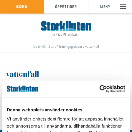
KÖP SKIPASS
BOKA
ÖPPETTIDER
MENY
info@storklinten.se
•
Telefonbokning : 0928-40 000
Du är här:
Start
/
Träningsgrupper
/
vattenfall
vattenfall
Denna webbplats använder cookies
Vi använder enhetsidentifierare för att anpassa innehållet
och annonserna till användarna, tillhandahålla funktioner