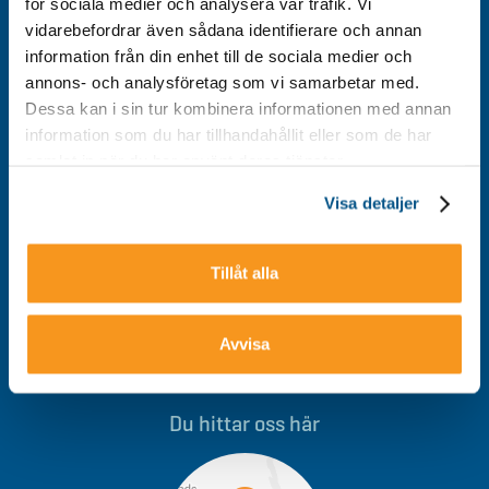
för sociala medier och analysera vår trafik. Vi
vidarebefordrar även sådana identifierare och annan
Kontakt
information från din enhet till de sociala medier och
Integritetspolicy
annons- och analysföretag som vi samarbetar med.
Om cookies
Dessa kan i sin tur kombinera informationen med annan
information som du har tillhandahållit eller som de har
Tillgänglighet
samlat in när du har använt deras tjänster.
Visa detaljer
Välkommen till Storklinten - Vi ses på berget!
Tillåt alla
Avvisa
0928-40 000
/
info@storklinten.se
Du hittar oss här