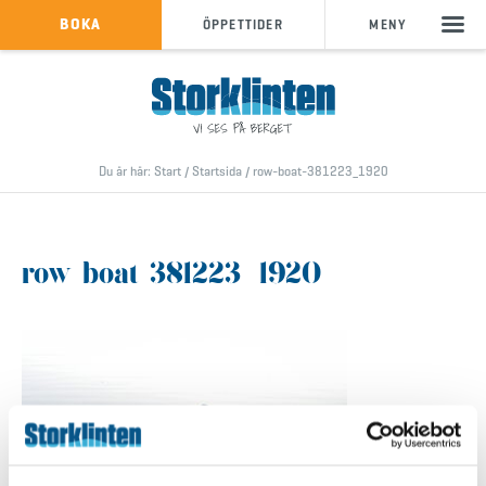
KÖP SKIPASS
BOKA
ÖPPETTIDER
MENY
info@storklinten.se
•
Telefonbokning : 0928-40 000
Du är här:
Start
/
Startsida
/
row-boat-381223_1920
row-boat-381223_1920